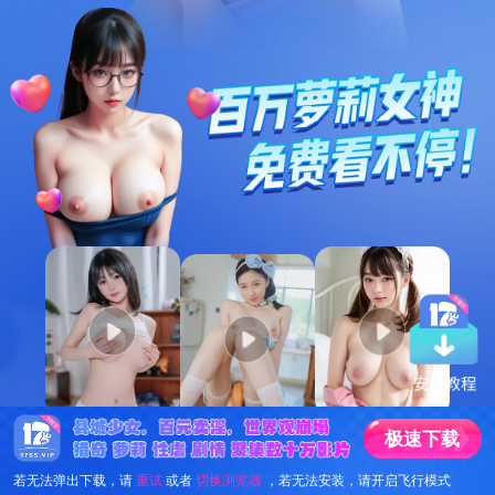
极
速
下
载
若无法弹出下载，请
重试
或者
切换浏览器
，若无法安装，请开启飞行模式