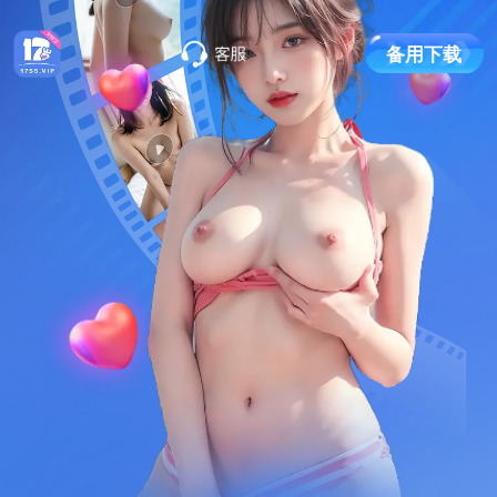
备
用
下
载